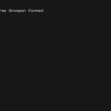
res
Groepen
Contact
FOOD &
Speciaalbier, mooie wijnen,
shared dining en snacks t
Food
Drinks