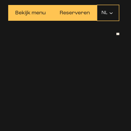
Bekijk menu
Reserveren
NL
 DRINKS
 klassieke cocktails en bovenal: lekker eten. Van
ot premium burgers, geniet ervan (at)Weena.